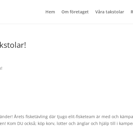
Hem
Om företaget
Våra takstolar
R
kstolar!
n!
änder! Årets fisketävling där tjugo elit-fisketeam är med och kämp
en! Kom DU också; köp korv, lotter och änglar och hjälp till i kamp