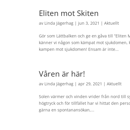
Eliten mot Skiten
av
Linda Jägerhag
|
jun 3, 2021
|
Aktuellt
Gör som Lättbalken och ge en gåva till ”Eliten 
känner vi någon som kämpat mot sjukdomen, k
kampen mot sjukdomen! Ensam är inte...
Våren är här!
av
Linda Jägerhag
|
apr 29, 2021
|
Aktuellt
Solen värmer och vinden vrider från nord till s
högtryck och för tillfället har vi hittat den pe
gärna en spontanansökan,...