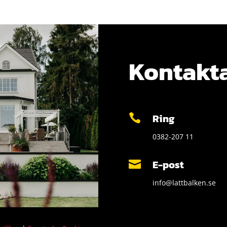
Kontakta
Ring

0382-207 11
E-post

info@lattbalken.se