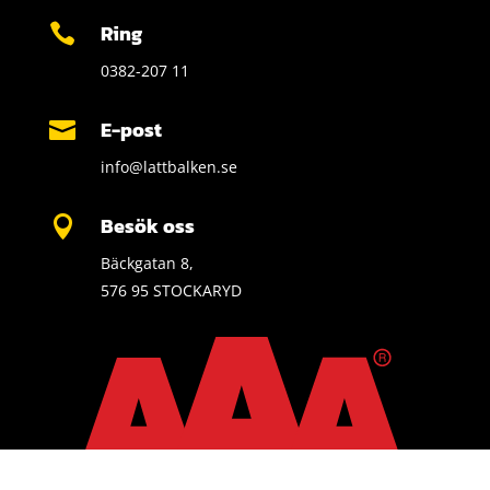
Ring

0382-207 11
E-post

info@lattbalken.se
Besök oss

Bäckgatan 8,
576 95 STOCKARYD