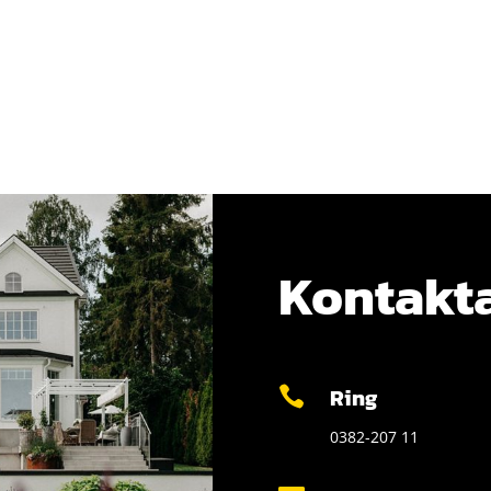
Kontakta
Ring

0382-207 11