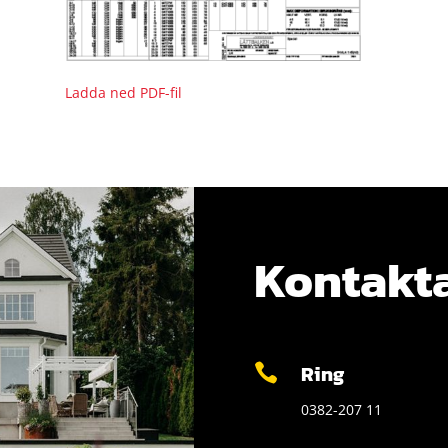
Ladda ned PDF-fil
Kontakta
Ring

0382-207 11