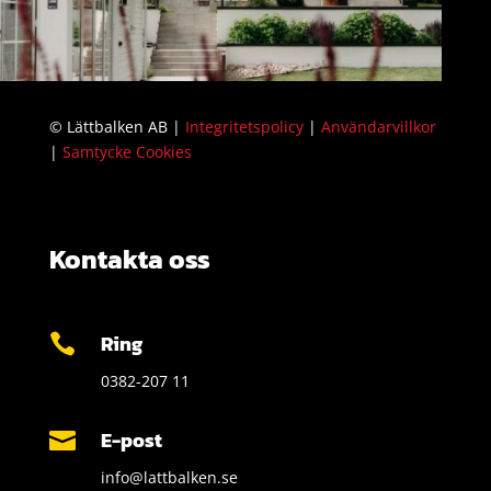
© Lättbalken AB |
Integritetspolicy
|
Användarvillkor
|
Samtycke Cookies
Kontakta oss
Ring

0382-207 11
E-post

info@lattbalken.se