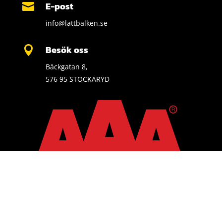
E-post

info@lattbalken.se
Besök oss

Bäckgatan 8,
576 95 STOCKARYD